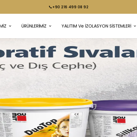
📞+90 216 499 08 92
MİZ
ÜRÜNLERİMİZ
YALITIM Ve İZOLASYON SİSTEMLERİ