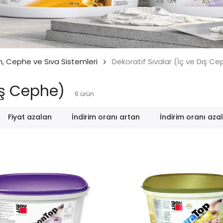
m, Cephe ve Sıva Sistemleri
Dekoratif Sıvalar (İç ve Dış C
Dış Cephe)
6
ürün
Fiyat azalan
İndirim oranı artan
İndirim oranı aza