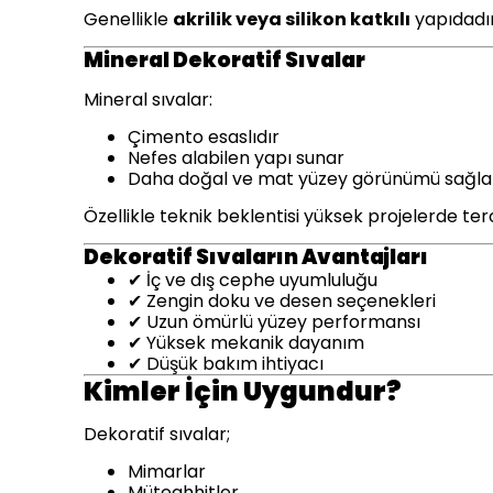
Genellikle
akrilik veya silikon katkılı
yapıdadır
Mineral Dekoratif Sıvalar
Mineral sıvalar:
Çimento esaslıdır
Nefes alabilen yapı sunar
Daha doğal ve mat yüzey görünümü sağla
Özellikle teknik beklentisi yüksek projelerde terci
Dekoratif Sıvaların Avantajları
İç ve dış cephe uyumluluğu
✔
Zengin doku ve desen seçenekleri
✔
Uzun ömürlü yüzey performansı
✔
Yüksek mekanik dayanım
✔
Düşük bakım ihtiyacı
✔
Kimler İçin Uygundur?
Dekoratif sıvalar;
Mimarlar
Müteahhitler