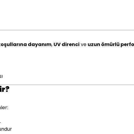
koşullarına dayanım
,
UV direnci
ve
uzun ömürlü perf
sı
ir?
ler:
r
undur