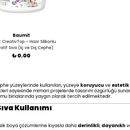
Baumit
 CreativTop – Hazır Silikonlu
atif Sıva (İç ve Dış Cephe)
₺ 0.00
phe yüzeylerinde kullanılan, yüzeye
koruyucu
ve
estetik
ekleri sayesinde mimari projelerde tasarım özgürlüğü suna
 kamu binalarında yaygın olarak tercih edilmektedir.
Sıva Kullanımı
asik boya çözümlerine kıyasla daha
derinlikli
,
dayanıklı
v