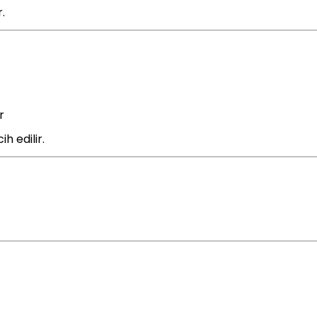
.
r
h edilir.