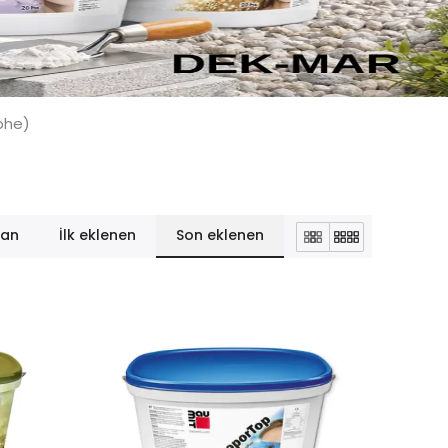
ephe)
lan
İlk eklenen
Son eklenen