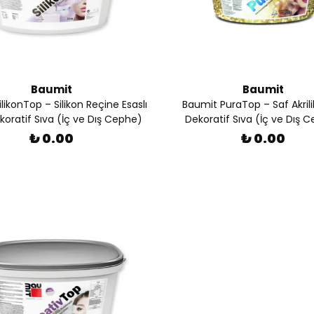
Baumit
Baumit
likonTop – Silikon Reçine Esaslı
Baumit PuraTop – Saf Akrili
koratif Sıva (İç ve Dış Cephe)
Dekoratif Sıva (İç ve Dış 
₺ 0.00
₺ 0.00