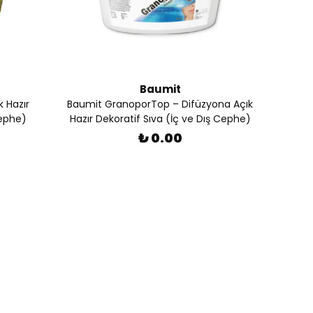
Baumit
k Hazır
Baumit GranoporTop – Difüzyona Açık
Cephe)
Hazır Dekoratif Sıva (İç ve Dış Cephe)
₺ 0.00