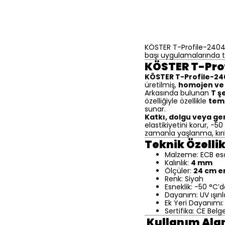
KÖSTER T-Profile-2404 –
başı uygulamalarında ta
KÖSTER T-Prof
KÖSTER T-Profile-2
üretilmiş,
homojen ve 
Arkasında bulunan
T şe
özelliğiyle özellikle
teme
sunar.
Katkı, dolgu veya g
elastikiyetini korur, -
zamanla yaşlanma, kır
Teknik Özellik
Malzeme: ECB esa
Kalınlık:
4 mm
Ölçüler:
24 cm en
Renk: Siyah
Esneklik: -50 °C’d
Dayanım: UV ışınla
Ek Yeri Dayanımı
Sertifika: CE Belge
Kullanım Alan