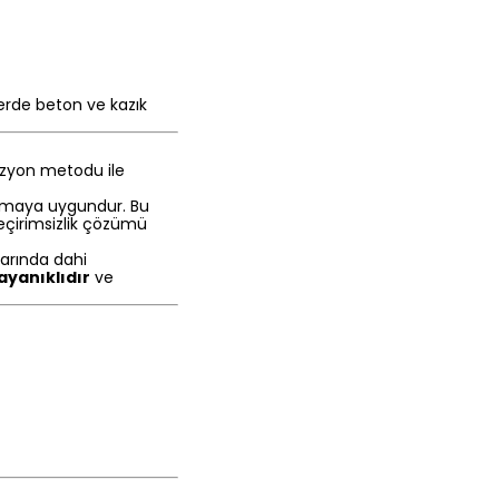
perde beton ve kazık
yon metodu ile
pmaya uygundur. Bu
çirimsizlik çözümü
arında dahi
ayanıklıdır
ve