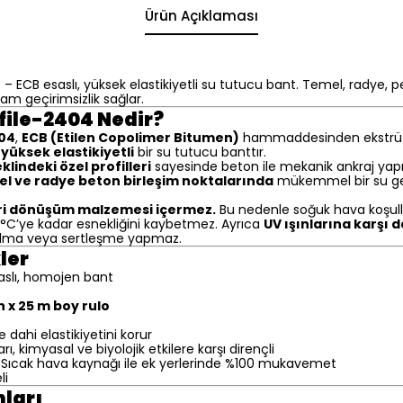
Ürün Açıklaması
 ECB esaslı, yüksek elastikiyetli su tutucu bant. Temel, radye, 
m geçirimsizlik sağlar.
ile-2404 Nedir?
404
,
ECB (Etilen Copolimer Bitumen)
hammaddesinden ekstrüz
yüksek elastikiyetli
bir su tutucu banttır.
klindeki özel profilleri
sayesinde beton ile mekanik ankraj ya
l ve radye beton birleşim noktalarında
mükemmel bir su ge
eri dönüşüm malzemesi içermez.
Bu nedenle soğuk hava koşull
50 °C’ye kadar esnekliğini kaybetmez. Ayrıca
UV ışınlarına karşı d
ılma veya sertleşme yapmaz.
ler
slı, homojen bant
 x 25 m boy rulo
e dahi elastikiyetini korur
rı, kimyasal ve biyolojik etkilere karşı dirençli
: Sıcak hava kaynağı ile ek yerlerinde %100 mukavemet
li
ları