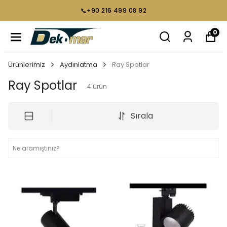
📞+90 216 499 08 92
0
Ürünlerimiz
Aydınlatma
Ray Spotlar
Ray Spotlar
4
ürün
Sırala