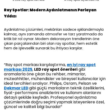
Seçenekleri
Seçenekleri
Ray Spotlar: Modern Aydınlatmanın Parlayan
Yıldızı
Aydınlatma çözümleri, mekânları sadece ışıklandırmayla
kalmaz, aynı zamanda atmosfer ve tarz yaratmada da
kritik bir rol oynar. Modern dekorasyon trendlerinin öne
çıkan parçalarından biri olan ray spotlar, hem estetik
hem de işlevsellik sunarak bu ihtiyacı karşılar.
“Ray spot
markası
karşılaştırma,
en iyi ray spot
markası 2025
,
LED ray spot önerileri
gibi
aramalarla öne çıkan bu rehber, mimarlar,
müteahhitler, mühendisler ve bireysel kullanıcılar için
ideal tercihleri sıralıyor. Philips, Osram, Pelsan ve
Dekmar LED
gibi güçlü markaların teknik özelliklerini,
fiyat-performans analizlerini ve kullanım alanlarını
detaylı şekilde keşfedin. Profesyonel aydınlatma
çözümlerinde doğru seçimi yapmak isteyenlere özel,
güncel ve kaliteli bilgi burada!”