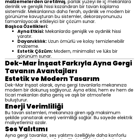
malzemelerden üretilmiş
, parlak yüzeyi ile iç mekanlara
derinlik ve genişlik hissi kazandıran bir tavan kaplama
sistemidir. Mekanlarınızı daha ferah, aydınlık ve modern bir
görünüme kavuşturan bu sistemler, dekorasyonunuzu
tamamlayacak etkileyici bir çözüm sunar.
Başlıca Özellikleri:
Ayna Etkisi:
Mekanlarda genişlik ve aydınlık hissi
yaratır.
Dayanıklılık:
Uzun ömürlü ve kolay temizlenebilir
malzeme.
Estetik Çözüm:
Modern, minimalist ve lüks bir
görünüm sunar.
Dek-Mar İnşaat Farkıyla Ayna Gergi
Tavanın Avantajları
Estetik ve Modern Tasarım
Dek-Mar İnşaat olarak, ayna gergi tavanlarla mekanınıza
modern bir dokunuş sağlıyoruz. Ayna etkisi, hem ev hem de
ticari mekanları daha geniş ve aşılı bir atmosferle
buluşturur.
Enerji Verimliliği
Bu tavan sistemleri, mekanınıza giren ışığı maksimum
şekilde yansıtarak enerji verimliliği sağlar. Bu sayede elektrik
maliyetleriniz azalır.
Ses Yalıtımı
Ayna gergi tavanlar, ses yalıtımı özelliğiyle daha konforlu