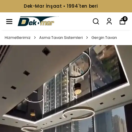
📞+90 216 499 08 92
0
Hizmetlerimiz
Asma Tavan Sistemleri
Gergin Tavan