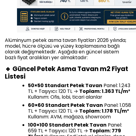
Alüminyum petek asma tavan fiyatları 2026 yılında;
model, hücre ölçüsü ve yüzey kaplamasına bağlı
olarak değişmektedir. Aşağıda en güncel sistem
bazlı fiyat aralıkları yer almaktadır:
🔹 Güncel Petek Asma Tavan m2 Fiyat
Listesi
50×50 Standart Petek Tavan
Panel: 1.243
TL + Taşıyıcı: 120 TL →
Toplam: 1.363 TL/m²
Kullanım: Ofis, lobi, ticari alanlar
60×60 Standart Petek Tavan
Panel: 1.058
TL + Taşıyıcı: 120 TL →
Toplam: 1.178 TL/m²
Kullanım: AVM, mağaza, showroom
100×100 Standart Petek Tavan
Panel:
659 TL + Taşıyıcı: 120 TL →
Toplam: 779