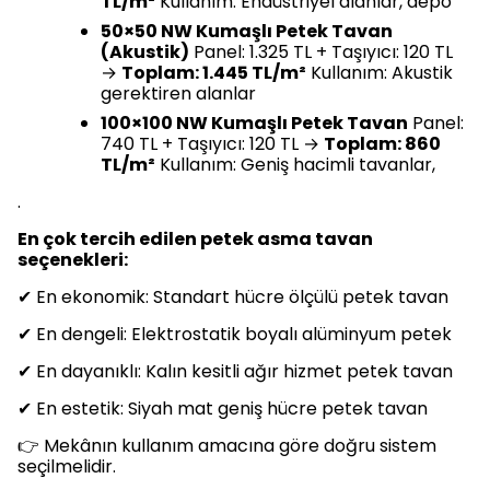
TL/m²
Kullanım: Endüstriyel alanlar, depo
50×50 NW Kumaşlı Petek Tavan
(Akustik)
Panel: 1.325 TL + Taşıyıcı: 120 TL
→
Toplam: 1.445 TL/m²
Kullanım: Akustik
gerektiren alanlar
100×100 NW Kumaşlı Petek Tavan
Panel:
740 TL + Taşıyıcı: 120 TL →
Toplam: 860
TL/m²
Kullanım: Geniş hacimli tavanlar,
.
En çok tercih edilen petek asma tavan
seçenekleri:
✔ En ekonomik: Standart hücre ölçülü petek tavan
✔ En dengeli: Elektrostatik boyalı alüminyum petek
✔ En dayanıklı: Kalın kesitli ağır hizmet petek tavan
✔ En estetik: Siyah mat geniş hücre petek tavan
👉 Mekânın kullanım amacına göre doğru sistem
seçilmelidir.