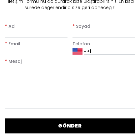
"İletişim Formu"nu doldurarak bize ulaştırabilirsiniz. En kısa
sürede değerlendirip size geri döneceğiz.
*
Ad
*
Soyad
*
Email
Telefon
*
Mesaj
GÖNDER