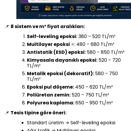
📌
8 sistem ve m² fiyat aralıkları:
Self-leveling epoksi:
380 – 520 TL/m²
Multilayer epoksi
⭐: 480 – 680 TL/m²
Antistatik (ESD) epoksi:
580 – 850 TL/m²
Kimyasala dayanıklı epoksi:
520 – 720
TL/m²
Metalik epoksi (dekoratif):
580 – 750
TL/m²
Epoksi pul döşeme:
450 – 620 TL/m²
Poliüretan zemin:
520 – 750 TL/m²
Polyurea kaplama:
650 – 950 TL/m²
📌
Tesis tipine göre öneri:
Standart üretim → Self-leveling epoksi
Ağır trafik → Multilayer epoksi