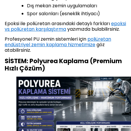
Dış mekan zemin uygulamaları
Spor salonları (esneklik ihtiyacı)
Epoksi ile poliüretan arasındaki detaylı farkları
epoksi
vs poliüretan karşılaştırma
yazımızda bulabilirsiniz.
Profesyonel PU zemin sistemleri için
poliüretan
endüstriyel zemin kaplama hizmetimize
göz
atabilirsiniz.
SİSTEM: Polyurea Kaplama (Premium
Hızlı Çözüm)