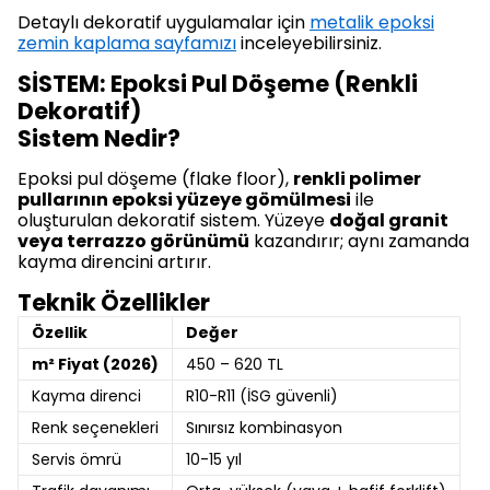
Detaylı dekoratif uygulamalar için
metalik epoksi
zemin kaplama sayfamızı
inceleyebilirsiniz.
SİSTEM: Epoksi Pul Döşeme (Renkli
Dekoratif)
Sistem Nedir?
Epoksi pul döşeme (flake floor),
renkli polimer
pullarının epoksi yüzeye gömülmesi
ile
oluşturulan dekoratif sistem. Yüzeye
doğal granit
veya terrazzo görünümü
kazandırır; aynı zamanda
kayma direncini artırır.
Teknik Özellikler
Özellik
Değer
m² Fiyat (2026)
450 – 620 TL
Kayma direnci
R10-R11 (İSG güvenli)
Renk seçenekleri
Sınırsız kombinasyon
Servis ömrü
10-15 yıl