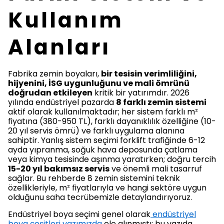
Kullanım
Alanları
Fabrika zemin boyaları,
bir tesisin verimliliğini,
hijyenini, İSG uygunluğunu ve mali ömrünü
doğrudan etkileyen
kritik bir yatırımdır. 2026
yılında endüstriyel pazarda
8 farklı zemin sistemi
aktif olarak kullanılmaktadır; her sistem farklı m²
fiyatına (380-950 TL), farklı dayanıklılık özelliğine (10-
20 yıl servis ömrü) ve farklı uygulama alanına
sahiptir. Yanlış sistem seçimi forklift trafiğinde 6-12
ayda yıpranma, soğuk hava deposunda çatlama
veya kimya tesisinde aşınma yaratırken; doğru tercih
15-20 yıl bakımsız servis
ve önemli mali tasarruf
sağlar. Bu rehberde 8 zemin sistemini teknik
özellikleriyle, m² fiyatlarıyla ve hangi sektöre uygun
olduğunu saha tecrübemizle detaylandırıyoruz.
Endüstriyel boya seçimi genel olarak
endüstriyel
boya çeşitleri yazımızda
ele alınmıştı; bu yazıda