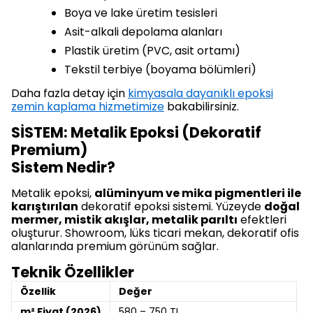
Boya ve lake üretim tesisleri
Asit-alkali depolama alanları
Plastik üretim (PVC, asit ortamı)
Tekstil terbiye (boyama bölümleri)
Daha fazla detay için
kimyasala dayanıklı epoksi
zemin kaplama hizmetimize
bakabilirsiniz.
SİSTEM: Metalik Epoksi (Dekoratif
Premium)
Sistem Nedir?
Metalik epoksi,
alüminyum ve mika pigmentleri ile
karıştırılan
dekoratif epoksi sistemi. Yüzeyde
doğal
mermer, mistik akışlar, metalik parıltı
efektleri
oluşturur. Showroom, lüks ticari mekan, dekoratif ofis
alanlarında premium görünüm sağlar.
Teknik Özellikler
Özellik
Değer
m² Fiyat (2026)
580 – 750 TL