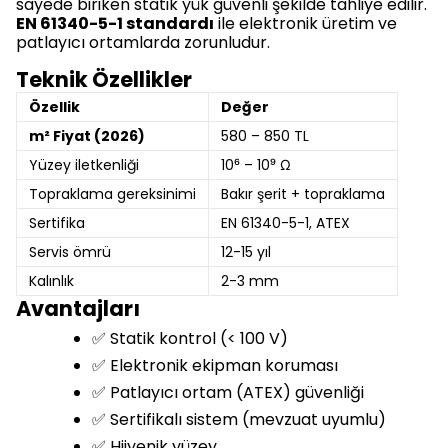
sayede biriken statik yük güvenli şekilde tahliye edilir.
EN 61340-5-1 standardı
ile elektronik üretim ve
patlayıcı ortamlarda zorunludur.
Teknik Özellikler
Özellik
Değer
m² Fiyat (2026)
580 – 850 TL
Yüzey iletkenliği
10⁶ – 10⁹ Ω
Topraklama gereksinimi
Bakır şerit + topraklama
Sertifika
EN 61340-5-1, ATEX
Servis ömrü
12-15 yıl
Kalınlık
2-3 mm
Avantajları
✅ Statik kontrol (< 100 V)
✅ Elektronik ekipman koruması
✅ Patlayıcı ortam (ATEX) güvenliği
✅ Sertifikalı sistem (mevzuat uyumlu)
✅ Hijyenik yüzey