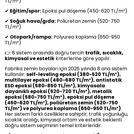
TL/m²)
✔
Eğitim/spor:
Epoksi pul döşeme (450-620 TL/m²)
✔
Soğuk hava/gıda:
Poliüretan zemin (520-750
TL/m²)
✔
Otopark/rampa:
Polyurea kaplama (650-950
TL/m²)
👉 8 sistem arasında doğru tercih
trafik, sıcaklık,
kimyasal ve estetik
kriterlerine göre yapılır.
Fabrika zemin boyaları için 2026 yılında 8 ana sistem
kullanılır:
self-leveling epoksi (380-520 TL/m²),
multilayer epoksi (480-680 TL/m²), antistatik
ESD epoksi (580-850 TL/m²), kimyasala
dayanıklı epoksi (520-720 TL/m²), metalik
epoksi (580-750 TL/m²), epoksi pul döşeme
(450-620 TL/m²), poliüretan zemin (520-750
TL/m²) ve polyurea kaplama (650-950 TL/m²)
.
Her sistem farklı özelliklere sahiptir; trafik yoğunluğu,
sıcaklık aralığı, kimyasal ortam ve estetik beklenti
doğru sistem seçiminin temel kriterleridir.