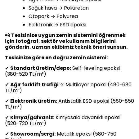
Soğuk hava → Poliüretan
Otopark → Polyurea
Elektronik → ESD epoksi
📲
Tesisinize uygun zemin sistemini öğrenmek
için fotoğraf, sektör ve kullanım bilgilerini
gönderin, uzman ekibimiz teknik öneri sunsun.
Tesisinize göre en doğru zemin sistemi:
✔
Standart üretim/depo:
Self-leveling epoksi
(380-520 TL/m²)
✔
Ağır forklift trafiği
⭐: Multilayer epoksi (480-680
TL/m²)
✔
Elektronik üretim:
Antistatik ESD epoksi (580-850
TL/m²)
✔
Kimya/galvaniz:
Kimyasala dayanıklı epoksi
(520-720 TL/m²)
✔
Showroom/sergi:
Metalik epoksi (580-750