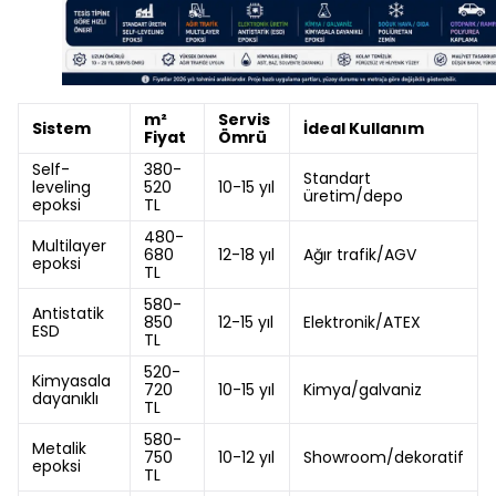
m²
Servis
Sistem
İdeal Kullanım
Fiyat
Ömrü
Self-
380-
Standart
leveling
520
10-15 yıl
üretim/depo
epoksi
TL
480-
Multilayer
680
12-18 yıl
Ağır trafik/AGV
epoksi
TL
580-
Antistatik
850
12-15 yıl
Elektronik/ATEX
ESD
TL
520-
Kimyasala
720
10-15 yıl
Kimya/galvaniz
dayanıklı
TL
580-
Metalik
750
10-12 yıl
Showroom/dekoratif
epoksi
TL