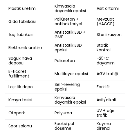
Kimyasala
Plastik üretim
Asit ortamı
dayanıklı epoksi
Poliüretan +
Mevzuat
Gıda fabrikası
antibakteriyel
(HACCP)
Antistatik ESD +
İlaç fabrikası
Sterilizasyon
GMP
Antistatik ESD
Statik
Elektronik üretim
epoksi
kontrol
Soğuk hava
-25°C
Poliüretan
deposu
dayanım
E-ticaret
Multilayer epoksi
AGV trafiği
fulfillment
Self-leveling
Lojistik depo
Forklift
epoksi
Kimyasala
Kimya tesisi
Asit/alkali
dayanıklı epoksi
UV + ağır
Otopark
Polyurea
trafik
Epoksi pul
Kayma
Spor salonu
döşeme
direnci