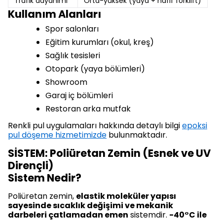
Trafik dayanımı
Orta-yüksek (yaya + hafif forklift)
Kullanım Alanları
Spor salonları
Eğitim kurumları (okul, kreş)
Sağlık tesisleri
Otopark (yaya bölümleri)
Showroom
Garaj iç bölümleri
Restoran arka mutfak
Renkli pul uygulamaları hakkında detaylı bilgi
epoksi
pul döşeme hizmetimizde
bulunmaktadır.
SİSTEM: Poliüretan Zemin (Esnek ve UV
Dirençli)
Sistem Nedir?
Poliüretan zemin,
elastik moleküler yapısı
sayesinde sıcaklık değişimi ve mekanik
darbeleri çatlamadan emen
sistemdir.
-40°C ile