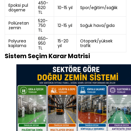
450-
Epoksi pul
620
10-15 yıl
Spor/eğitim/sağlık
döşeme
TL
520-
Poliüretan
750
12-15 yıl
Soğuk hava/gıda
zemin
TL
650-
Polyurea
15-20
Otopark/yüksek
950
kaplama
yıl
trafik
TL
Sistem Seçim Karar Matrisi