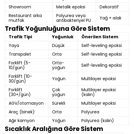
Showroom
Metalik epoksi
Dekoratif
Restaurant arka
Polyurea veya
Yağ + ıslak
mutfak
antibakteriyel PU
Trafik Yoğunluğuna Göre Sistem
Trafik Tipi
Yoğunluk
Önerilen Sistem
Yaya
Düşük
Self-leveling epoksi
Transpalet
Orta
Self-leveling epoksi
Forklift (5-
Orta-
Self-leveling epoksi
10/gün)
yoğun
Forklift (10-
Yoğun
Multilayer epoksi
30/gün)
Forklift
Çok
Multilayer epoksi
(30+/gün)
yoğun
(kalın)
AGV/otomasyon
Sürekli
Multilayer epoksi
Araç (binek)
Orta
Polyurea
Ağır kamyon
Yoğun
Polyurea (kalın)
Sıcaklık Aralığına Göre Sistem