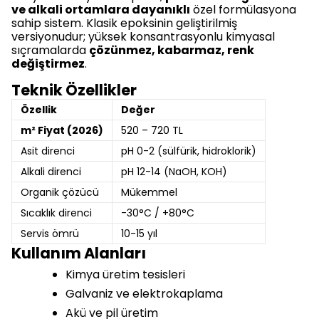
ve alkali ortamlara dayanıklı
özel formülasyona
sahip sistem. Klasik epoksinin geliştirilmiş
versiyonudur; yüksek konsantrasyonlu kimyasal
sıçramalarda
çözünmez, kabarmaz, renk
değiştirmez
.
Teknik Özellikler
Özellik
Değer
m² Fiyat (2026)
520 – 720 TL
Asit direnci
pH 0-2 (sülfürik, hidroklorik)
Alkali direnci
pH 12-14 (NaOH, KOH)
Organik çözücü
Mükemmel
Sıcaklık direnci
-30°C / +80°C
Servis ömrü
10-15 yıl
Kullanım Alanları
Kimya üretim tesisleri
Galvaniz ve elektrokaplama
Akü ve pil üretim