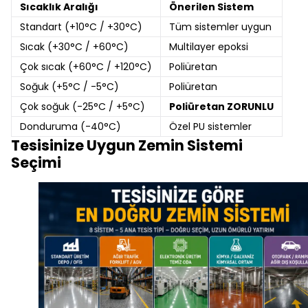
Sıcaklık Aralığı
Önerilen Sistem
Standart (+10°C / +30°C)
Tüm sistemler uygun
Sıcak (+30°C / +60°C)
Multilayer epoksi
Çok sıcak (+60°C / +120°C)
Poliüretan
Soğuk (+5°C / -5°C)
Poliüretan
Çok soğuk (-25°C / +5°C)
Poliüretan ZORUNLU
Donduruma (-40°C)
Özel PU sistemler
Tesisinize Uygun Zemin Sistemi
Seçimi