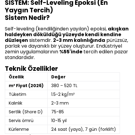
SİSTEM: Self-Leveling Epoksi (En
Yaygın Tercih)
Sistem Nedir?
Self-leveling (kendiliğinden yayılan) epoksi,
akışkan
haldeyken döküldüğü yüzeyde kendi kendine
düzleşen
sistemdir.
2-3 mm kalınlığında
pürüzsüz,
parlak ve dayanıklı bir yüzey oluşturur. Endüstriyel
zemin uygulamalarının
%55'inde
tercih edilen pazar
standardıdır.
Teknik Özellikler
Özellik
Değer
m² Fiyat (2026)
380 – 520 TL
Tüketim
1.5-2 kg/m²
Kalınlık
2-3 mm
Sertlik (Shore D)
75-85
Servis ömrü
10-15 yıl
Kürlenme
24 saat (yaya), 7 gün (forklift)