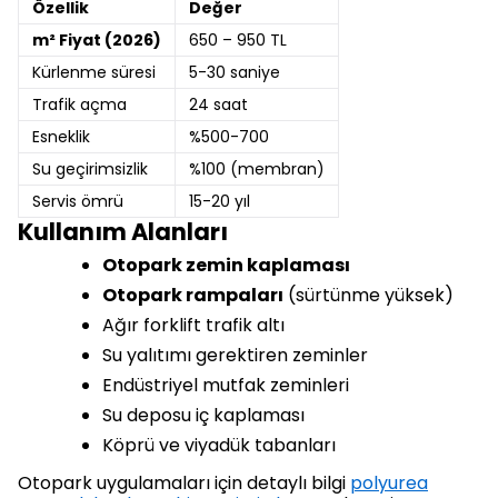
Özellik
Değer
m² Fiyat (2026)
650 – 950 TL
Kürlenme süresi
5-30 saniye
Trafik açma
24 saat
Esneklik
%500-700
Su geçirimsizlik
%100 (membran)
Servis ömrü
15-20 yıl
Kullanım Alanları
Otopark zemin kaplaması
Otopark rampaları
(sürtünme yüksek)
Ağır forklift trafik altı
Su yalıtımı gerektiren zeminler
Endüstriyel mutfak zeminleri
Su deposu iç kaplaması
Köprü ve viyadük tabanları
Otopark uygulamaları için detaylı bilgi
polyurea