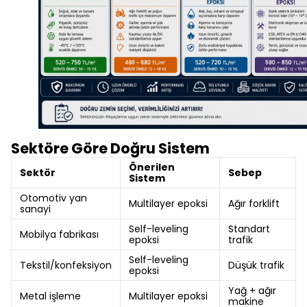
Sektöre Göre Doğru Sistem
Önerilen
Sektör
Sebep
Sistem
Otomotiv yan
Multilayer epoksi
Ağır forklift
sanayi
Self-leveling
Standart
Mobilya fabrikası
epoksi
trafik
Self-leveling
Tekstil/konfeksiyon
Düşük trafik
epoksi
Yağ + ağır
Metal işleme
Multilayer epoksi
makine