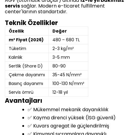
AGV (otomatik araçlar) altında
12-18 yıl bakımsız
servis
sağlar. Modern e-ticaret fulfillment
center'larının standartıdır.
Teknik Özellikler
Özellik
Değer
m² Fiyat (2026)
480 – 680 TL
Tüketim
2-3 kg/m²
Kalınlık
3-5 mm
Sertlik (Shore D)
80-90
Çekme dayanımı
35-45 N/mm²
Basınç dayanımı
100-130 N/mm²
Servis ömrü
12-18 yıl
Avantajları
✅ Mükemmel mekanik dayanıklılık
✅ Kayma direnci yüksek (İSG güvenli)
✅ Kuvars agregat ile güçlendirilmiş
✅ Kimyasal sıçramalara dayanıklı