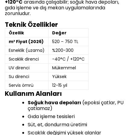
+120°C
arasında çalışabilir; soğuk hava depoları,
gıda işleme ve dış mekan uygulamalarında
zorunludur.
Teknik Özellikler
Özellik
Değer
m² Fiyat (2026)
520 – 750 TL
Esneklik (uzama)
%200-300
Sıcaklık direnci
-40°C / +120°C
UV direnci
Mükemmel
Su direnci
Yüksek
Servis ömrü
12-15 yıl
Kullanım Alanları
Soğuk hava depoları
(epoksi çatlar, PU
çatlamaz)
Gıda işleme tesisleri
Süt, et, dondurma üretimi
Sıcaklık değişimi yüksek alanlar