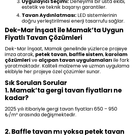
Uygulayıcı Seçimi:
Deneyimli bir usta ekibi,
estetik ve teknik başarıyı garantiler.
Tavan Aydınlatması:
LED sistemlerinin
doğru yerleştirilmesi enerji tasarrufu sağlar.
Dek-Mar İnşaat ile Mamak’ta Uygun
Fiyatlı Tavan Çözümleri
Dek-Mar İnşaat, Mamak genelinde yüzlerce projeye
imza atarak,
petek tavan
,
baffle sistem
,
karolam
çözümleri
ve
alçıpan tavan uygulamaları
ile fark
yaratmaktadır. Kaliteli malzeme ve uzman uygulama
ekibiyle her projeye özel çözümler sunar.
Sık Sorulan Sorular
1. Mamak’ta gergi tavan fiyatları ne
kadar?
2025 yılı itibariyle gergi tavan fiyatları 650 – 950
₺/m² arasında değişmektedir.
2. Baffle tavan mı yoksa petek tavan