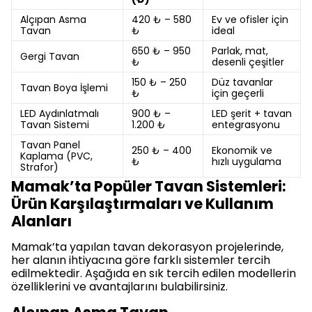
Alçıpan Asma
420 ₺ – 580
Ev ve ofisler için
Tavan
₺
ideal
650 ₺ – 950
Parlak, mat,
Gergi Tavan
₺
desenli çeşitler
150 ₺ – 250
Düz tavanlar
Tavan Boya İşlemi
₺
için geçerli
LED Aydınlatmalı
900 ₺ –
LED şerit + tavan
Tavan Sistemi
1.200 ₺
entegrasyonu
Tavan Panel
250 ₺ – 400
Ekonomik ve
Kaplama (PVC,
₺
hızlı uygulama
Strafor)
Mamak’ta Popüler Tavan Sistemleri:
Ürün Karşılaştırmaları ve Kullanım
Alanları
Mamak’ta yapılan tavan dekorasyon projelerinde,
her alanın ihtiyacına göre farklı sistemler tercih
edilmektedir. Aşağıda en sık tercih edilen modellerin
özelliklerini ve avantajlarını bulabilirsiniz.