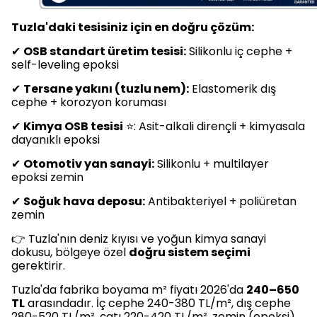
Tuzla'daki tesisiniz için en doğru çözüm:
✔
OSB standart üretim tesisi:
Silikonlu iç cephe +
self-leveling epoksi
✔
Tersane yakını (tuzlu nem):
Elastomerik dış
cephe + korozyon koruması
✔
Kimya OSB tesisi
⭐: Asit-alkali dirençli + kimyasala
dayanıklı epoksi
✔
Otomotiv yan sanayi:
Silikonlu + multilayer
epoksi zemin
✔
Soğuk hava deposu:
Antibakteriyel + poliüretan
zemin
👉 Tuzla'nın deniz kıyısı ve yoğun kimya sanayi
dokusu, bölgeye özel
doğru sistem seçimi
gerektirir.
Tuzla'da fabrika boyama m² fiyatı 2026'da
240–650
TL
arasındadır. İç cephe 240-380 TL/m², dış cephe
280-520 TL/m², çatı 220-420 TL/m², zemin (epoksi)