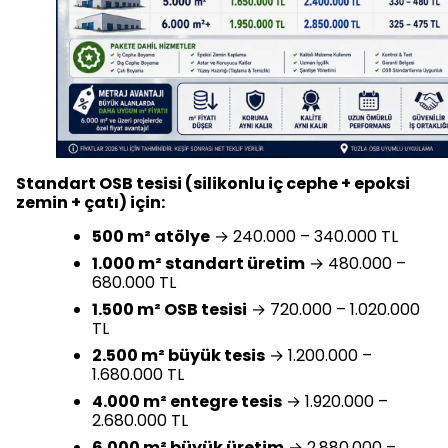
Standart OSB tesisi (silikonlu iç cephe + epoksi
zemin + çatı) için:
500 m² atölye
→ 240.000 – 340.000 TL
1.000 m² standart üretim
→ 480.000 –
680.000 TL
1.500 m² OSB tesisi
→ 720.000 – 1.020.000
TL
2.500 m² büyük tesis
→ 1.200.000 –
1.680.000 TL
4.000 m² entegre tesis
→ 1.920.000 –
2.680.000 TL
6.000 m² büyük üretim
→ 2.880.000 –