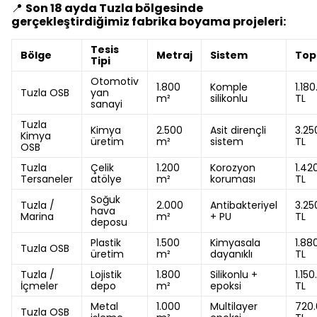
📍
Son 18 ayda Tuzla bölgesinde
gerçekleştirdiğimiz fabrika boyama projeleri:
Tesis
Bölge
Metraj
Sistem
Top
Tipi
Otomotiv
1.800
Komple
1.18
Tuzla OSB
yan
m²
silikonlu
TL
sanayi
Tuzla
Kimya
2.500
Asit dirençli
3.25
Kimya
üretim
m²
sistem
TL
OSB
Tuzla
Çelik
1.200
Korozyon
1.42
Tersaneler
atölye
m²
koruması
TL
Soğuk
Tuzla /
2.000
Antibakteriyel
3.25
hava
Marina
m²
+ PU
TL
deposu
Plastik
1.500
Kimyasala
1.88
Tuzla OSB
üretim
m²
dayanıklı
TL
Tuzla /
Lojistik
1.800
Silikonlu +
1.15
İçmeler
depo
m²
epoksi
TL
Metal
1.000
Multilayer
720
Tuzla OSB