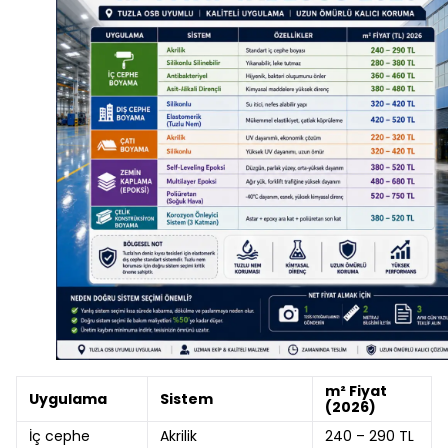
m² Fiyat
Uygulama
Sistem
(2026)
İç cephe
Akrilik
240 – 290 TL