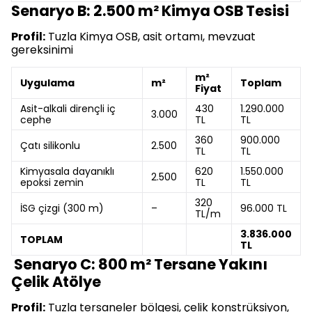
Senaryo B: 2.500 m² Kimya OSB Tesisi
Profil:
Tuzla Kimya OSB, asit ortamı, mevzuat
gereksinimi
m²
Uygulama
m²
Toplam
Fiyat
Asit-alkali dirençli iç
430
1.290.000
3.000
cephe
TL
TL
360
900.000
Çatı silikonlu
2.500
TL
TL
Kimyasala dayanıklı
620
1.550.000
2.500
epoksi zemin
TL
TL
320
İSG çizgi (300 m)
–
96.000 TL
TL/m
3.836.000
TOPLAM
TL
Senaryo C: 800 m² Tersane Yakını
Çelik Atölye
Profil:
Tuzla tersaneler bölgesi, çelik konstrüksiyon,