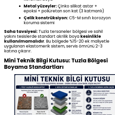
Metal yüzeyler:
Çinko silikat astar +
epoksi + poliüretan son kat (3 katmanlı)
Çelik konstrüksiyon:
C5-M sınıfı korozyon
koruma sistemi
Saha tavsiyesi:
Tuzla tersaneler bölgesi ve sahil
yakını tesislerde standart akrilik boya
kesinlikle
kullanılmamalıdır
. Bu bölgede %15-20 ek maliyetle
uygulanan elastomerik sistem, servis ömrünü 2-3
katına çıkarır.
Mini Teknik Bilgi Kutusu: Tuzla Bölgesi
Boyama Standartları