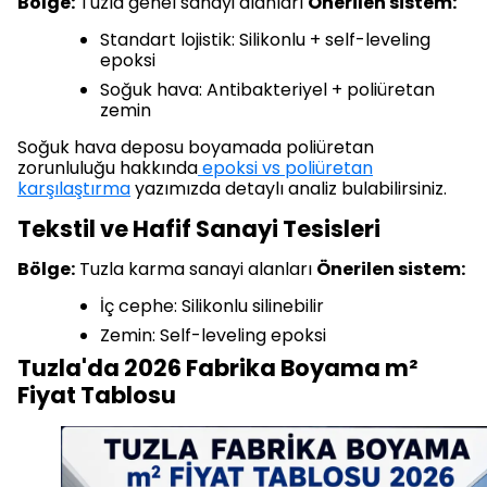
Bölge:
Tuzla genel sanayi alanları
Önerilen sistem:
Standart lojistik: Silikonlu + self-leveling
epoksi
Soğuk hava: Antibakteriyel + poliüretan
zemin
Soğuk hava deposu boyamada poliüretan
zorunluluğu hakkında
epoksi vs poliüretan
karşılaştırma
yazımızda detaylı analiz bulabilirsiniz.
Tekstil ve Hafif Sanayi Tesisleri
Bölge:
Tuzla karma sanayi alanları
Önerilen sistem:
İç cephe: Silikonlu silinebilir
Zemin: Self-leveling epoksi
Tuzla'da 2026 Fabrika Boyama m²
Fiyat Tablosu