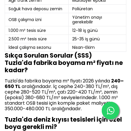
Ağır trafik zemin
Multilayer epoksi
Soğuk hava deposu zemin
Poliüretan
Yönetim onayı
OSB çalışma izni
gerekebilir
1.000 m² tesis süre
12-18 iş günü
2.500 m² tesis süre
25-35 iş günü
İdeal çalışma sezonu
Nisan-Ekim
Sıkça Sorulan Sorular (SSS)
Tuzla'da fabrika boyama m² fiyatı ne
kadar?
Tuzla'da fabrika boyama m² fiyatı 2026 yılında
240–
650 TL
aralığındadır. İç cephe 240-380 TL/m², dış
cephe 280-520 TL/m², çatı 220-420 TL/m², zemin
(epoksi) 380-680 TL/m² seviyelerindedir. 1.000 m²
standart OSB tesisi için komple paket maliyeti
350.000-480.000 TL aralığındadır.
Tuzla'da deniz kıyısı tesisleri için özel
boya gerekli mi?