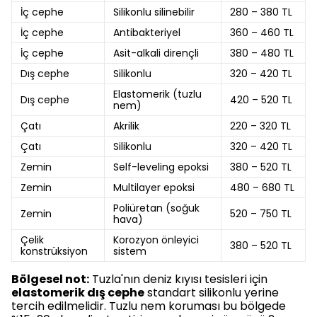
İç cephe
Silikonlu silinebilir
280 – 380 TL
İç cephe
Antibakteriyel
360 – 460 TL
İç cephe
Asit-alkali dirençli
380 – 480 TL
Dış cephe
Silikonlu
320 – 420 TL
Elastomerik (tuzlu
Dış cephe
420 – 520 TL
nem)
Çatı
Akrilik
220 – 320 TL
Çatı
Silikonlu
320 – 420 TL
Zemin
Self-leveling epoksi
380 – 520 TL
Zemin
Multilayer epoksi
480 – 680 TL
Poliüretan (soğuk
Zemin
520 – 750 TL
hava)
Çelik
Korozyon önleyici
380 – 520 TL
konstrüksiyon
sistem
Bölgesel not:
Tuzla'nın deniz kıyısı tesisleri için
elastomerik dış cephe
standart silikonlu yerine
tercih edilmelidir. Tuzlu nem koruması bu bölgede