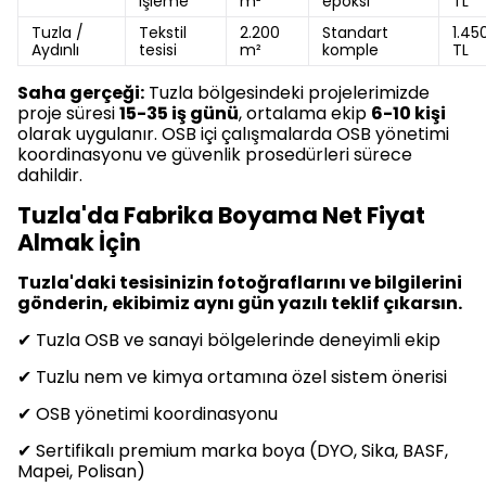
işleme
m²
epoksi
TL
Tuzla /
Tekstil
2.200
Standart
1.45
Aydınlı
tesisi
m²
komple
TL
Saha gerçeği:
Tuzla bölgesindeki projelerimizde
proje süresi
15-35 iş günü
, ortalama ekip
6-10 kişi
olarak uygulanır. OSB içi çalışmalarda OSB yönetimi
koordinasyonu ve güvenlik prosedürleri sürece
dahildir.
Tuzla'da Fabrika Boyama Net Fiyat
Almak İçin
Tuzla'daki tesisinizin fotoğraflarını ve bilgilerini
gönderin, ekibimiz aynı gün yazılı teklif çıkarsın.
✔ Tuzla OSB ve sanayi bölgelerinde deneyimli ekip
✔ Tuzlu nem ve kimya ortamına özel sistem önerisi
✔ OSB yönetimi koordinasyonu
✔ Sertifikalı premium marka boya (DYO, Sika, BASF,
Mapei, Polisan)