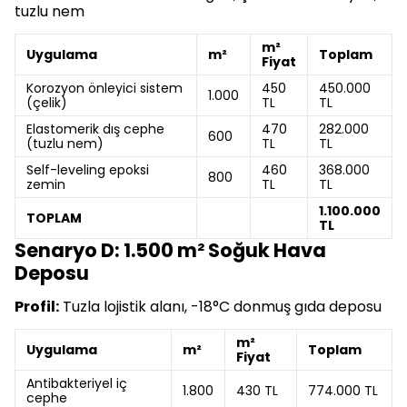
tuzlu nem
m²
Uygulama
m²
Toplam
Fiyat
Korozyon önleyici sistem
450
450.000
1.000
(çelik)
TL
TL
Elastomerik dış cephe
470
282.000
600
(tuzlu nem)
TL
TL
Self-leveling epoksi
460
368.000
800
zemin
TL
TL
1.100.000
TOPLAM
TL
Senaryo D: 1.500 m² Soğuk Hava
Deposu
Profil:
Tuzla lojistik alanı, -18°C donmuş gıda deposu
m²
Uygulama
m²
Toplam
Fiyat
Antibakteriyel iç
1.800
430 TL
774.000 TL
cephe