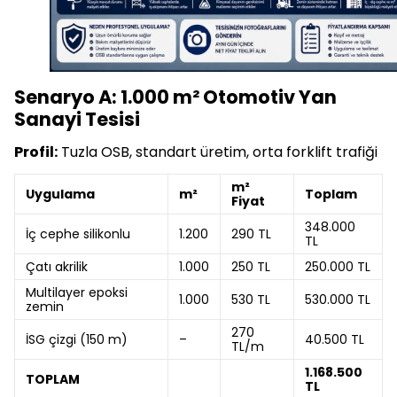
Senaryo A: 1.000 m² Otomotiv Yan
Sanayi Tesisi
Profil:
Tuzla OSB, standart üretim, orta forklift trafiği
m²
Uygulama
m²
Toplam
Fiyat
348.000
İç cephe silikonlu
1.200
290 TL
TL
Çatı akrilik
1.000
250 TL
250.000 TL
Multilayer epoksi
1.000
530 TL
530.000 TL
zemin
270
İSG çizgi (150 m)
–
40.500 TL
TL/m
1.168.500
TOPLAM
TL