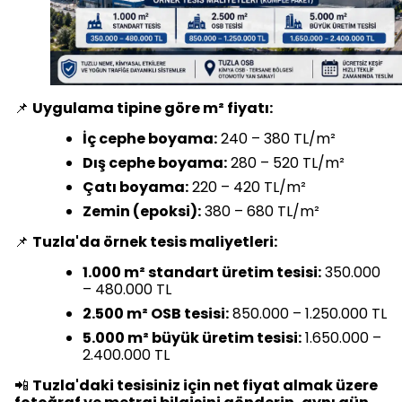
📌
Uygulama tipine göre m² fiyatı:
İç cephe boyama:
240 – 380 TL/m²
Dış cephe boyama:
280 – 520 TL/m²
Çatı boyama:
220 – 420 TL/m²
Zemin (epoksi):
380 – 680 TL/m²
📌
Tuzla'da örnek tesis maliyetleri:
1.000 m² standart üretim tesisi:
350.000
– 480.000 TL
2.500 m² OSB tesisi:
850.000 – 1.250.000 TL
5.000 m² büyük üretim tesisi:
1.650.000 –
2.400.000 TL
📲
Tuzla'daki tesisiniz için net fiyat almak üzere