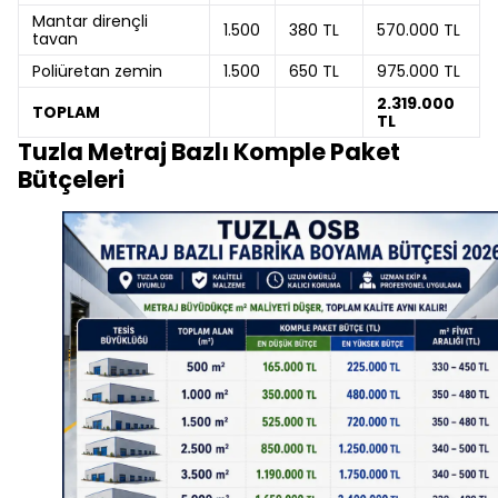
Mantar dirençli
1.500
380 TL
570.000 TL
tavan
Poliüretan zemin
1.500
650 TL
975.000 TL
2.319.000
TOPLAM
TL
Tuzla Metraj Bazlı Komple Paket
Bütçeleri