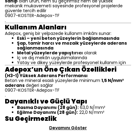
sahip
olan ürün, hem su geçirimsiz hem de yüksek
mekanik mukavemeti sayesinde profesyonel projelerde
güvenle tercih edilir
0907-KOSTER-Adepox-TF
.
Kullanım Alanları
Adepox, geniş bir yelpazede kullanım imkânı sunar:
Eski – yeni beton yüzeylerin bağlanmasında
Şap, tamir harcı ve mozaik yüzeylerde aderans
sağlanmasında
Metal yüzeylerde yapıştırıcı
olarak
İç ve dış mekân uygulamalarında
Yatay ve dikey yüzeylerde profesyonel kullanım için
Adepox’un Öne Çıkan Özellikleri
(H3-1) Yüksek Aderans Performansı
Beton ve mineral esaslı yüzeylerde minimum
1,5 N/mm²
aderans
değeri sağlar
0907-KOSTER-Adepox-TF
.
Dayanıklı ve Güçlü Yapı
Basma Dayanımı (28 gün):
63,0 N/mm²
Eğilme Dayanımı (28 gün):
22,0 N/mm²
Su Geçirmezlik
Devamını Göster