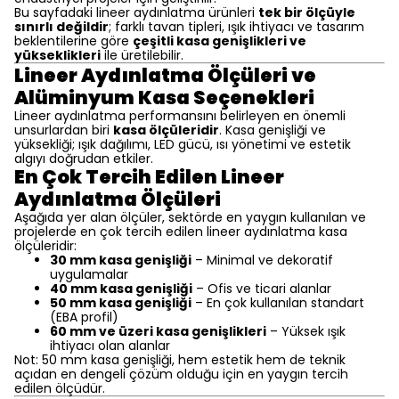
Bu sayfadaki lineer aydınlatma ürünleri
tek bir ölçüyle
sınırlı değildir
; farklı tavan tipleri, ışık ihtiyacı ve tasarım
beklentilerine göre
çeşitli kasa genişlikleri ve
yükseklikleri
ile üretilebilir.
Lineer Aydınlatma Ölçüleri ve
Alüminyum Kasa Seçenekleri
Lineer aydınlatma performansını belirleyen en önemli
unsurlardan biri
kasa ölçüleridir
. Kasa genişliği ve
yüksekliği; ışık dağılımı, LED gücü, ısı yönetimi ve estetik
algıyı doğrudan etkiler.
En Çok Tercih Edilen Lineer
Aydınlatma Ölçüleri
Aşağıda yer alan ölçüler, sektörde en yaygın kullanılan ve
projelerde en çok tercih edilen lineer aydınlatma kasa
ölçüleridir:
30 mm kasa genişliği
– Minimal ve dekoratif
uygulamalar
40 mm kasa genişliği
– Ofis ve ticari alanlar
50 mm kasa genişliği
– En çok kullanılan standart
(EBA profil)
60 mm ve üzeri kasa genişlikleri
– Yüksek ışık
ihtiyacı olan alanlar
Not: 50 mm kasa genişliği, hem estetik hem de teknik
açıdan en dengeli çözüm olduğu için en yaygın tercih
edilen ölçüdür.