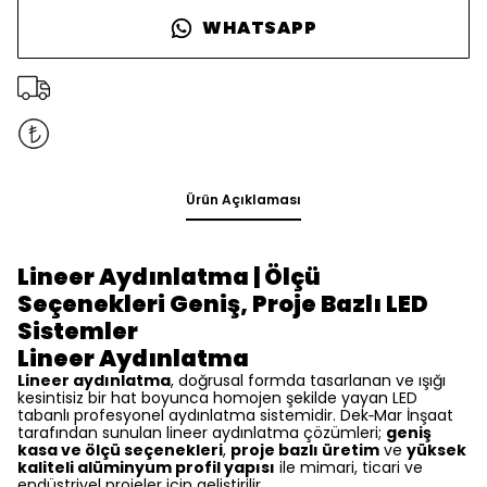
WHATSAPP
Ürün Açıklaması
Lineer Aydınlatma | Ölçü
Seçenekleri Geniş, Proje Bazlı LED
Sistemler
Lineer Aydınlatma
Lineer aydınlatma
, doğrusal formda tasarlanan ve ışığı
kesintisiz bir hat boyunca homojen şekilde yayan LED
tabanlı profesyonel aydınlatma sistemidir. Dek‑Mar İnşaat
tarafından sunulan lineer aydınlatma çözümleri;
geniş
kasa ve ölçü seçenekleri
,
proje bazlı üretim
ve
yüksek
kaliteli alüminyum profil yapısı
ile mimari, ticari ve
endüstriyel projeler için geliştirilir.