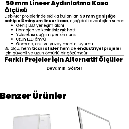
50 mm Lineer Aydınlatma Kasa
Ölçüsü
Dek‑Mar projelerinde sıklıkla kullanılan
50 mm genişliğe
sahip alüminyum lineer kasa
, aşağıdaki avantajları sunar:
Geniş LED yerleşim alanı
Homojen ve kesintisiz ışık hattı
Yüksek ısı dağılım performansı
Uzun LED ömrü
Gömme, askı ve yüzey montaj uyumu
Bu ölçü, hem
ticari ofisler
hem de
endüstriyel projeler
için güvenli ve uzun ömürlü bir çözümdür.
Farklı Projeler İçin Alternatif Ölçüler
Devamını Göster
Benzer Ürünler