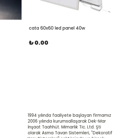
cata 60x60 led panel 40w
30X30 
₺ 0.00
₺ 47
1994 yılında faaliyete başlayan firmamız
2006 yılında kurumsallaşarak Dek-Mar
İnşaat Taahhüt. Mimarlık Tic. Ltd. Şti
olarak Asma Tavan Sistemleri, "Dekoratif