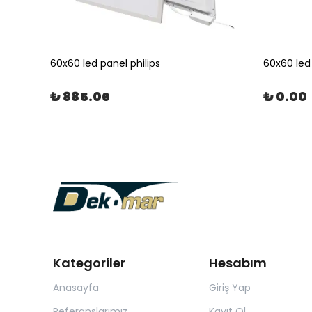
60x60 led panel philips
60x60 led
₺ 885.06
₺ 0.00
Kategoriler
Hesabım
Anasayfa
Giriş Yap
Referanslarımız
Kayıt Ol