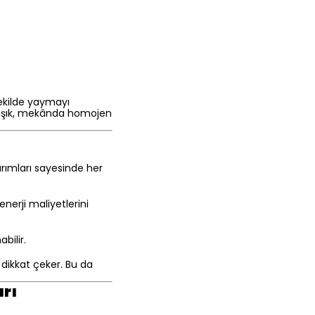
şekilde yaymayı
 ışık, mekânda homojen
rımları sayesinde her
enerji maliyetlerini
bilir.
dikkat çeker. Bu da
rı