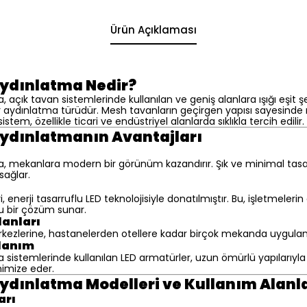
Ürün Açıklaması
ydınlatma Nedir?
açık tavan sistemlerinde kullanılan ve geniş alanlara ışığı eşit 
aydınlatma türüdür. Mesh tavanların geçirgen yapısı sayesinde
sistem, özellikle ticari ve endüstriyel alanlarda sıklıkla tercih edilir.
ydınlatmanın Avantajları
 mekanlara modern bir görünüm kazandırır. Şık ve minimal tasa
sağlar.
enerji tasarruflu LED teknolojisiyle donatılmıştır. Bu, işletmelerin 
u bir çözüm sunar.
lanları
rkezlerine, hastanelerden otellere kadar birçok mekanda uygulana
lanım
sistemlerinde kullanılan LED armatürler, uzun ömürlü yapılarıyla 
nimize eder.
dınlatma Modelleri ve Kullanım Alanla
arı