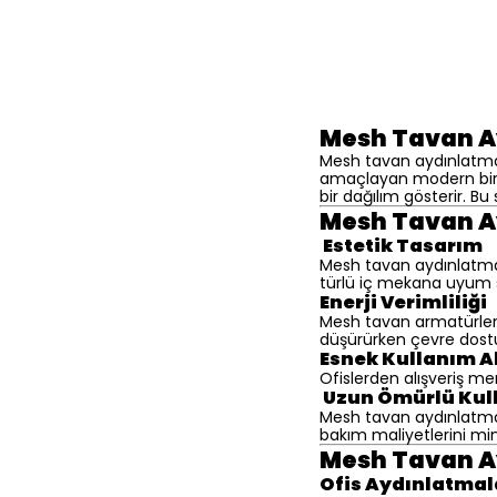
Mesh Tavan A
Mesh tavan aydınlatma, 
amaçlayan modern bir 
bir dağılım gösterir. Bu 
Mesh Tavan A
Estetik Tasarım
Mesh tavan aydınlatma,
türlü iç mekana uyum 
Enerji Verimliliği
Mesh tavan armatürleri, 
düşürürken çevre dost
Esnek Kullanım A
Ofislerden alışveriş me
Uzun Ömürlü Kul
Mesh tavan aydınlatma 
bakım maliyetlerini mi
Mesh Tavan Ay
Ofis Aydınlatmal