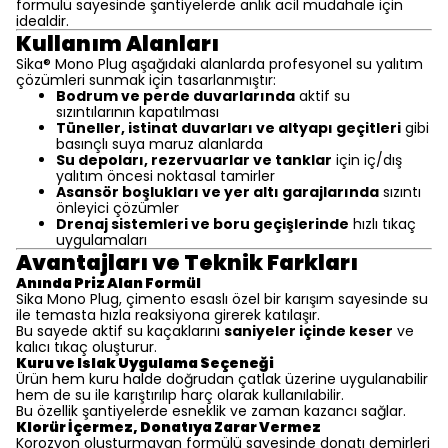
formülü sayesinde şantiyelerde anlık acil müdahale için
idealdir.
Kullanım Alanları
Sika® Mono Plug aşağıdaki alanlarda profesyonel su yalıtım
çözümleri sunmak için tasarlanmıştır:
Bodrum ve perde duvarlarında
aktif su
sızıntılarının kapatılması
Tüneller, istinat duvarları ve altyapı geçitleri
gibi
basınçlı suya maruz alanlarda
Su depoları, rezervuarlar ve tanklar
için iç/dış
yalıtım öncesi noktasal tamirler
Asansör boşlukları ve yer altı garajlarında
sızıntı
önleyici çözümler
Drenaj sistemleri ve boru geçişlerinde
hızlı tıkaç
uygulamaları
Avantajları ve Teknik Farkları
Anında Priz Alan Formül
Sika Mono Plug, çimento esaslı özel bir karışım sayesinde su
ile temasta hızla reaksiyona girerek katılaşır.
Bu sayede aktif su kaçaklarını
saniyeler içinde keser
ve
kalıcı tıkaç oluşturur.
Kuru ve Islak Uygulama Seçeneği
Ürün hem kuru halde doğrudan çatlak üzerine uygulanabilir
hem de su ile karıştırılıp harç olarak kullanılabilir.
Bu özellik şantiyelerde esneklik ve zaman kazancı sağlar.
Klorür İçermez, Donatıya Zarar Vermez
Korozyon oluşturmayan formülü sayesinde donatı demirleri