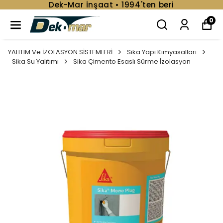
Dek-Mar İnşaat • 1994'ten beri
0
YALITIM Ve İZOLASYON SİSTEMLERİ
Sika Yapı Kimyasalları
Sika Su Yalıtımı
Sika Çimento Esaslı Sürme İzolasyon