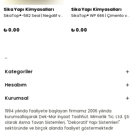
Sika Yapı Kimyasalları
Sika Yapı Kimyasalları
SikaTop®-582 Seal | Negatif ve Pozitif Uygulamalara Yönelik Çimento ve Akrilik Esaslı Su Yalıtım Kaplaması
SikaTop® WP 666 | Çimento ve Akrilik Esaslı Tam Esnek Su Yalıtım Malzemesi
₺ 0.00
₺ 0.00
Kategoriler
Hesabım
Kurumsal
1994 yılında faaliyete başlayan firmamız 2006 yılında
kurumsallaşarak Dek-Mar İnşaat Taahhüt. Mimarlık Tic. Ltd. Şti
olarak Asma Tavan Sistemleri, "Dekoratif Yapı Sistemleri"
sektöründe ve birçok alanda faaliyet göstermektedir