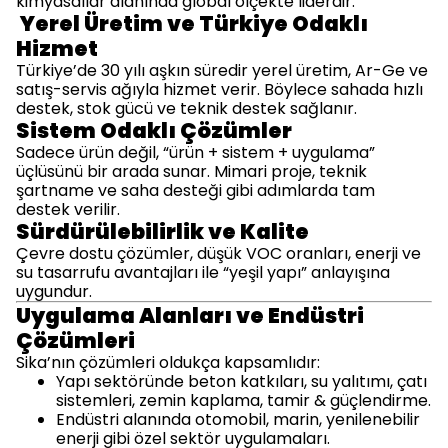
kimyasallar alanında global ölçekte liderdir.
Yerel Üretim ve Türkiye Odaklı
Hizmet
Türkiye’de 30 yılı aşkın süredir yerel üretim, Ar-Ge ve
satış-servis ağıyla hizmet verir. Böylece sahada hızlı
destek, stok gücü ve teknik destek sağlanır.
Sistem Odaklı Çözümler
Sadece ürün değil, “ürün + sistem + uygulama”
üçlüsünü bir arada sunar. Mimari proje, teknik
şartname ve saha desteği gibi adımlarda tam
destek verilir.
Sürdürülebilirlik ve Kalite
Çevre dostu çözümler, düşük VOC oranları, enerji ve
su tasarrufu avantajları ile “yeşil yapı” anlayışına
uygundur.
Uygulama Alanları ve Endüstri
Çözümleri
Sika’nın çözümleri oldukça kapsamlıdır:
Yapı sektöründe beton katkıları, su yalıtımı, çatı
sistemleri, zemin kaplama, tamir & güçlendirme.
Endüstri alanında otomobil, marin, yenilenebilir
enerji gibi özel sektör uygulamaları.