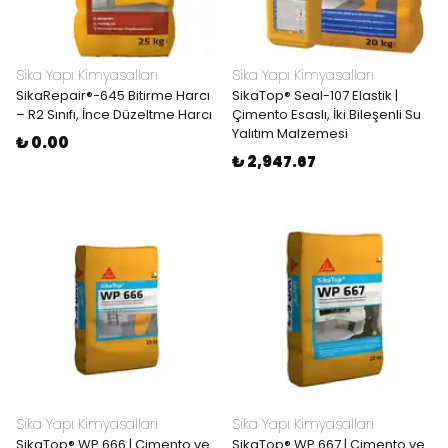
Sika Yapı Kimyasalları
Sika Yapı Kimyasalları
SikaRepair®-645 Bitirme Harcı
SikaTop® Seal-107 Elastik |
– R2 Sınıfı, İnce Düzeltme Harcı
Çimento Esaslı, İki Bileşenli Su
Yalıtım Malzemesi
₺ 0.00
₺ 2,947.67
Sika Yapı Kimyasalları
Sika Yapı Kimyasalları
SikaTop® WP 666 | Çimento ve
SikaTop® WP 667 | Çimento ve