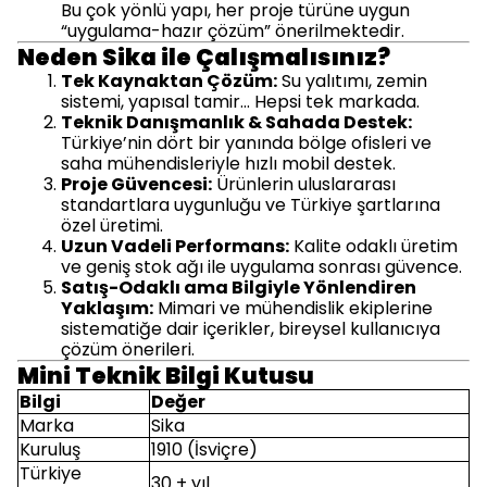
Bu çok yönlü yapı, her proje türüne uygun
“uygulama-hazır çözüm” önerilmektedir.
Neden Sika ile Çalışmalısınız?
Tek Kaynaktan Çözüm:
Su yalıtımı, zemin
sistemi, yapısal tamir… Hepsi tek markada.
Teknik Danışmanlık & Sahada Destek:
Türkiye’nin dört bir yanında bölge ofisleri ve
saha mühendisleriyle hızlı mobil destek.
Proje Güvencesi:
Ürünlerin uluslararası
standartlara uygunluğu ve Türkiye şartlarına
özel üretimi.
Uzun Vadeli Performans:
Kalite odaklı üretim
ve geniş stok ağı ile uygulama sonrası güvence.
Satış-Odaklı ama Bilgiyle Yönlendiren
Yaklaşım:
Mimari ve mühendislik ekiplerine
sistematiğe dair içerikler, bireysel kullanıcıya
çözüm önerileri.
Mini Teknik Bilgi Kutusu
Bilgi
Değer
Marka
Sika
Kuruluş
1910 (İsviçre)
Türkiye
30 + yıl