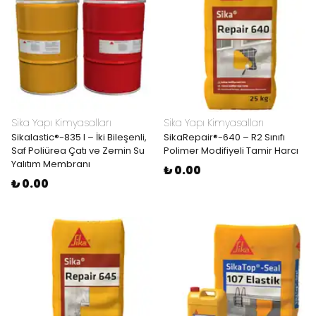
Sika Yapı Kimyasalları
Sika Yapı Kimyasalları
Sikalastic®-835 I – İki Bileşenli,
SikaRepair®-640 – R2 Sınıfı
Saf Poliürea Çatı ve Zemin Su
Polimer Modifiyeli Tamir Harcı
Yalıtım Membranı
₺ 0.00
₺ 0.00