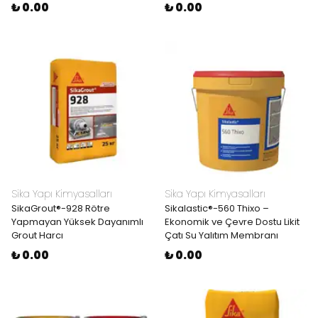
₺ 0.00
₺ 0.00
Sika Yapı Kimyasalları
Sika Yapı Kimyasalları
SikaGrout®-928 Rötre
Sikalastic®-560 Thixo –
Yapmayan Yüksek Dayanımlı
Ekonomik ve Çevre Dostu Likit
Grout Harcı
Çatı Su Yalıtım Membranı
₺ 0.00
₺ 0.00