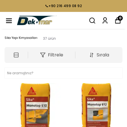
📞+90 216 499 08 92
0
Sika Yapı Kimyasalları
37
ürün
Filtrele
Sırala