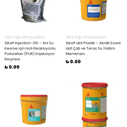
Sika Yapı Kimyasalları
Sika Yapı Kimyasalları
Sika® Injection-310 – Ani Su
Sika® Likit Plastik – Akrilik Esaslı
Kesme için Hızlı Reaksiyonlu
Likit Çatı ve Teras Su Yalıtım
Poliüretan (PUR) Enjeksiyon
Membranı
Reçinesi
₺ 0.00
₺ 0.00