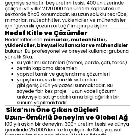
geçmişe sahiptir; beş üretim tesisi, 400
ün üzerinde
çalışanı ve yıllık 2.120.000 ton üretim kapasitesi ile
sektörde öncü konumdadır. Bu uzun soluklu tecrübe,
mimarlar, müteahhitler, yükleniciler ve mühendisler
için “güvenilir çözüm ortağı” imajını pekiştirir.
Hedef Kitle ve Çözümler
Hedef kitlesinde
mimarlar, müteahhitler,
yükleniciler, bireysel kullanıcılar ve mühendisler
bulunur. Bu profesyonel ve bireysel kullanıcı grubuna
yönelik Sika;
su yalıtımı sistemleri (temel, perde, çatı, teras)
zemin kaplama sistemleri
yapısal tamir ve güçlendirme çözümleri
yapıştırma, sızdırmazlık sistemleri
gibi geniş ürün yelpazesi sunmaktadır. Bu
sayede “bir kez proje – uzun vadeli çözüm”
anlayışıyla satış-odaklı ama bilgi ağırlıklı bir
sunum yapılmaktadır.
Sika’nın Öne Çıkan Güçleri
Uzun-Ömürlü Deneyim ve Global Ağ
100 yılı aşkın bir deneyim, 300+ üretim tesisi ve dünya
genelinde 25.000’den fazla çalışan ile Sika; yapısal