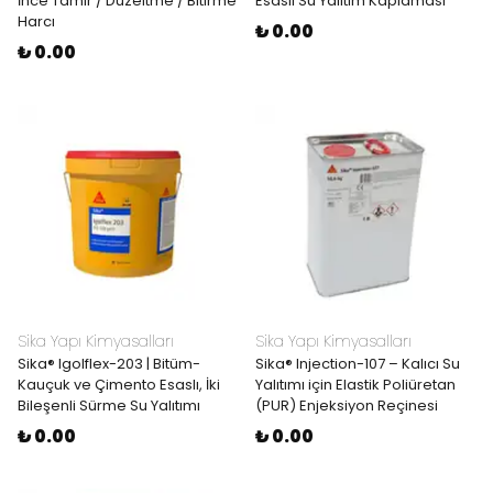
İnce Tamir / Düzeltme / Bitirme
Esaslı Su Yalıtım Kaplaması
Harcı
₺ 0.00
₺ 0.00
Sika Yapı Kimyasalları
Sika Yapı Kimyasalları
Sika® Igolflex-203 | Bitüm-
Sika® Injection-107 – Kalıcı Su
Kauçuk ve Çimento Esaslı, İki
Yalıtımı için Elastik Poliüretan
Bileşenli Sürme Su Yalıtımı
(PUR) Enjeksiyon Reçinesi
₺ 0.00
₺ 0.00