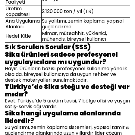
Faaliyeti
Üretim
2.120.000 ton / yıl (TR)
Kapasitesi
Ana Uygulama
Su yalıtımı, zemin kaplama, yapısal
Alanları
güçlendirme
Mimar, müteahhit, yüklenici,
Hedef Kitle
mühendis, bireysel kullanıcı
Sık Sorulan Sorular (SSS)
Sika ürünleri sadece profesyonel
uygulayıcılara mı uygundur?
Hayır. Ürünlerin bazısı profesyonel kullanıma yönelik
olsa da, bireysel kullanıcıya da uygun rehber ve
destek materyalleri sunulmaktadır.
Türkiye’de Sika stoğu ve desteği var
mıdır?
Evet. Türkiye’de 5 üretim tesisi, 7 bölge ofisi ve yaygın
satış-servis ağı vardır.
Sika hangi uygulama alanlarında
liderdir?
Su yalıtımı, zemin kaplama sistemleri, yapısal tamir &
güçlendirme alanlarında uzun yıllardır lider çözüm