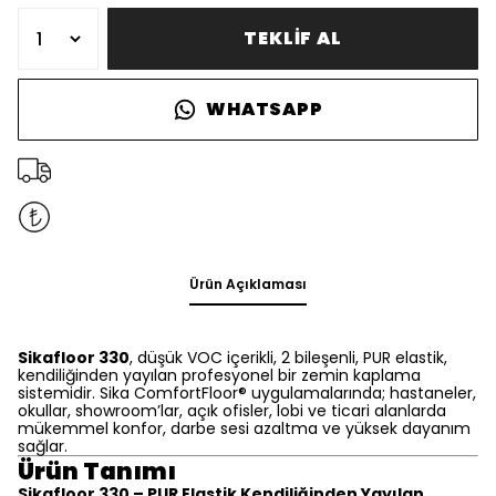
TEKLİF AL
WHATSAPP
Ürün Açıklaması
Sikafloor 330
, düşük VOC içerikli, 2 bileşenli, PUR elastik,
kendiliğinden yayılan profesyonel bir zemin kaplama
sistemidir. Sika ComfortFloor® uygulamalarında; hastaneler,
okullar, showroom’lar, açık ofisler, lobi ve ticari alanlarda
mükemmel konfor, darbe sesi azaltma ve yüksek dayanım
sağlar.
Ürün Tanımı
Sikafloor 330 – PUR Elastik Kendiliğinden Yayılan