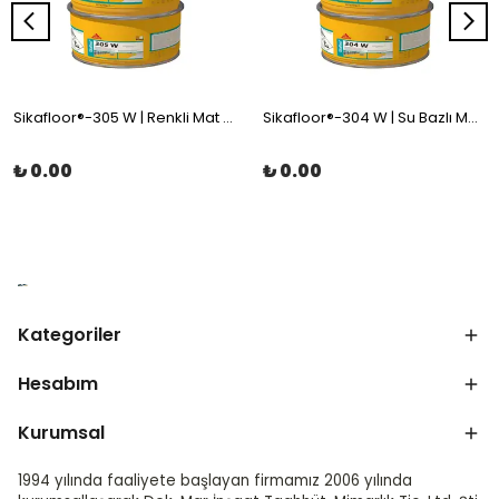
Sikafloor®-305 W | Renkli Mat Poliüretan Son Kat Zemin Kaplama
Sikafloor®-304 W | Su Bazlı Mat Poliüretan Son Kat
₺ 0.00
₺ 0.00
Kategoriler
Hesabım
Kurumsal
1994 yılında faaliyete başlayan firmamız 2006 yılında