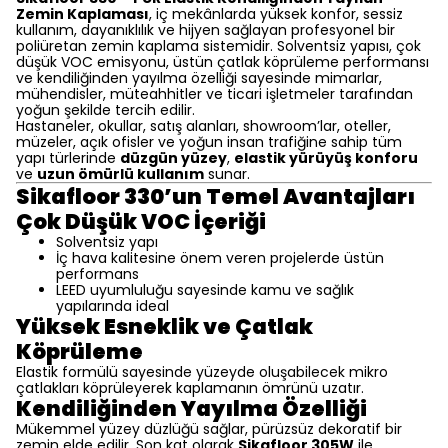
Zemin Kaplaması
, iç mekânlarda yüksek konfor, sessiz
kullanım, dayanıklılık ve hijyen sağlayan profesyonel bir
poliüretan zemin kaplama sistemidir. Solventsiz yapısı, çok
düşük VOC emisyonu, üstün çatlak köprüleme performansı
ve kendiliğinden yayılma özelliği sayesinde mimarlar,
mühendisler, müteahhitler ve ticari işletmeler tarafından
yoğun şekilde tercih edilir.
Hastaneler, okullar, satış alanları, showroom’lar, oteller,
müzeler, açık ofisler ve yoğun insan trafiğine sahip tüm
yapı türlerinde
düzgün yüzey
,
elastik yürüyüş konforu
ve
uzun ömürlü kullanım
sunar.
Sikafloor 330’un Temel Avantajları
Çok Düşük VOC İçeriği
Solventsiz yapı
İç hava kalitesine önem veren projelerde üstün
performans
LEED uyumluluğu sayesinde kamu ve sağlık
yapılarında ideal
Yüksek Esneklik ve Çatlak
Köprüleme
Elastik formülü sayesinde yüzeyde oluşabilecek mikro
çatlakları köprüleyerek kaplamanın ömrünü uzatır.
Kendiliğinden Yayılma Özelliği
Mükemmel yüzey düzlüğü sağlar, pürüzsüz dekoratif bir
zemin elde edilir. Son kat olarak
Sikafloor 305W
ile