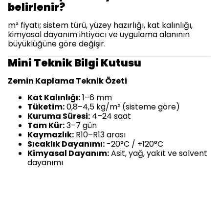
belirlenir?
m² fiyatı; sistem türü, yüzey hazırlığı, kat kalınlığı,
kimyasal dayanım ihtiyacı ve uygulama alanının
büyüklüğüne göre değişir.
Mini Teknik Bilgi Kutusu
Zemin Kaplama Teknik Özeti
Kat Kalınlığı:
1–6 mm
Tüketim:
0,8–4,5 kg/m² (sisteme göre)
Kuruma Süresi:
4–24 saat
Tam Kür:
3–7 gün
Kaymazlık:
R10–R13 arası
Sıcaklık Dayanımı:
-20°C / +120°C
Kimyasal Dayanım:
Asit, yağ, yakıt ve solvent
dayanımı