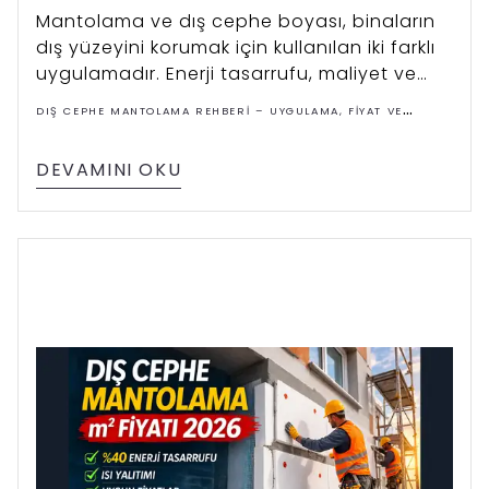
Mantolama ve dış cephe boyası, binaların
dış yüzeyini korumak için kullanılan iki farklı
uygulamadır. Enerji tasarrufu, maliyet ve
uzun ömür açısından hangisinin daha
DIŞ CEPHE MANTOLAMA REHBERI – UYGULAMA, FIYAT VE
avantajlı olduğunu bu rehberde detaylı
ÇÖZÜMLER
olarak inceleyebilirsiniz.
DEVAMINI OKU