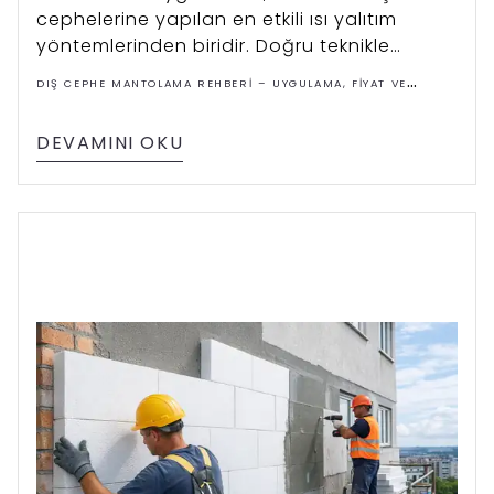
cephelerine yapılan en etkili ısı yalıtım
yöntemlerinden biridir. Doğru teknikle
yapılan mantolama hem enerji tasarrufu
DIŞ CEPHE MANTOLAMA REHBERI – UYGULAMA, FIYAT VE
sağlar hem de yapıların ömrünü uzatır.
ÇÖZÜMLER
DEVAMINI OKU