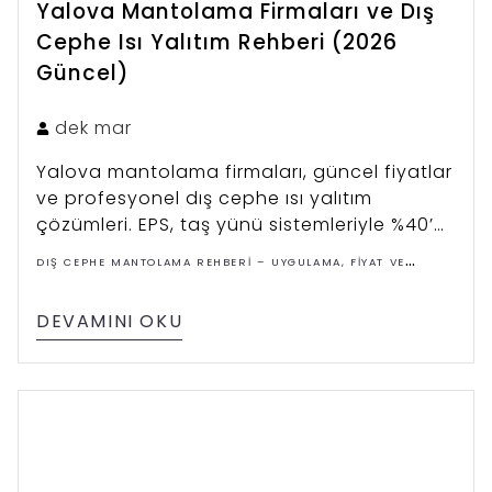
Yalova Mantolama Firmaları ve Dış
Cephe Isı Yalıtım Rehberi (2026
Güncel)
dek
mar
Yalova mantolama firmaları, güncel fiyatlar
ve profesyonel dış cephe ısı yalıtım
çözümleri. EPS, taş yünü sistemleriyle %40’a
varan enerji tasarrufu.
DIŞ CEPHE MANTOLAMA REHBERI – UYGULAMA, FIYAT VE
ÇÖZÜMLER
DEVAMINI OKU