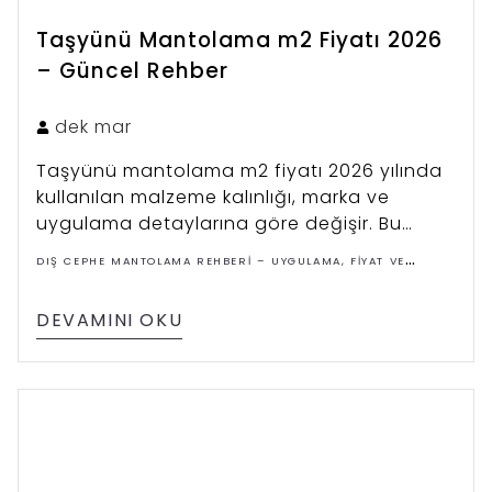
Taşyünü Mantolama m2 Fiyatı 2026
– Güncel Rehber
dek
mar
Taşyünü mantolama m2 fiyatı 2026 yılında
kullanılan malzeme kalınlığı, marka ve
uygulama detaylarına göre değişir. Bu
rehberde güncel fiyat aralıkları, sistem
DIŞ CEPHE MANTOLAMA REHBERI – UYGULAMA, FIYAT VE
katmanları ve maliyeti etkileyen faktörleri
ÇÖZÜMLER
detaylı şekilde bulabilirsiniz.
DEVAMINI OKU