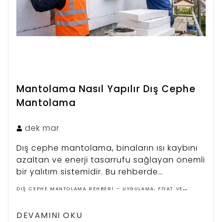
Mantolama Nasıl Yapılır Dış Cephe
Mantolama
dek
mar
Dış cephe mantolama, binaların ısı kaybını
azaltan ve enerji tasarrufu sağlayan önemli
bir yalıtım sistemidir. Bu rehberde
mantolama nasıl yapılır, uygulama
DIŞ CEPHE MANTOLAMA REHBERI – UYGULAMA, FIYAT VE
aşamaları ve dikkat edilmesi gereken teknik
ÇÖZÜMLER
detaylar açıklanmaktadır.
DEVAMINI OKU