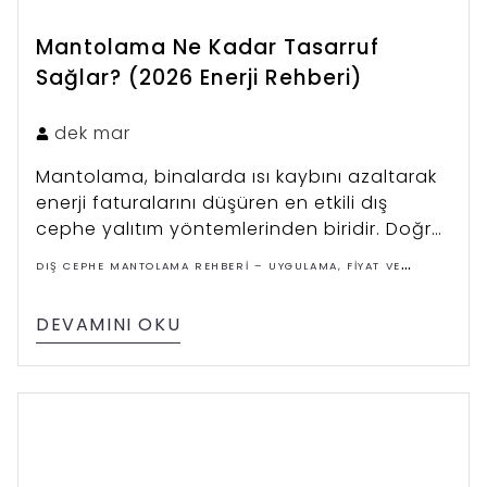
Mantolama Ne Kadar Tasarruf
Sağlar? (2026 Enerji Rehberi)
dek
mar
Mantolama, binalarda ısı kaybını azaltarak
enerji faturalarını düşüren en etkili dış
cephe yalıtım yöntemlerinden biridir. Doğru
uygulanan mantolama sistemi %30–50
DIŞ CEPHE MANTOLAMA REHBERI – UYGULAMA, FIYAT VE
arası enerji tasarrufu sağlayabilir.
ÇÖZÜMLER
DEVAMINI OKU