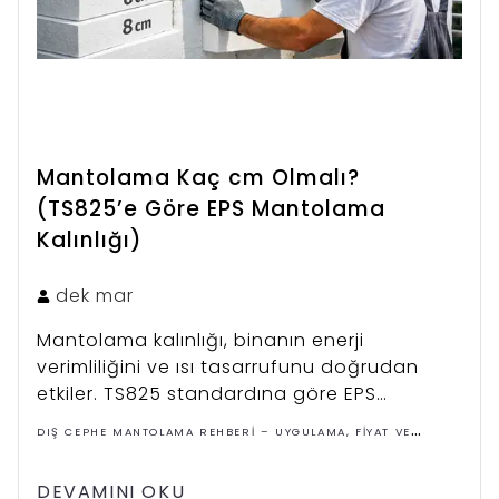
Mantolama Kaç cm Olmalı?
(TS825’e Göre EPS Mantolama
Kalınlığı)
dek
mar
Mantolama kalınlığı, binanın enerji
verimliliğini ve ısı tasarrufunu doğrudan
etkiler. TS825 standardına göre EPS
mantolama genellikle 5–8 cm arası
DIŞ CEPHE MANTOLAMA REHBERI – UYGULAMA, FIYAT VE
uygulanır.
ÇÖZÜMLER
DEVAMINI OKU