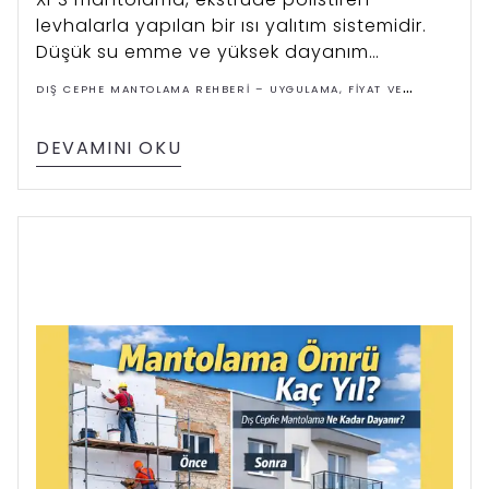
levhalarla yapılan bir ısı yalıtım sistemidir.
Düşük su emme ve yüksek dayanım
sayesinde dış cephe, zemin ve bodrum
DIŞ CEPHE MANTOLAMA REHBERI – UYGULAMA, FIYAT VE
uygulamalarında tercih edilir.
ÇÖZÜMLER
DEVAMINI OKU