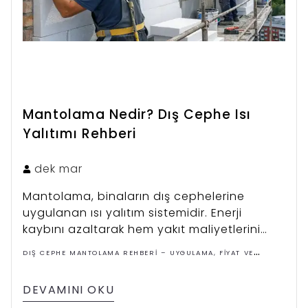
Mantolama Nedir? Dış Cephe Isı
Yalıtımı Rehberi
dek
mar
Mantolama, binaların dış cephelerine
uygulanan ısı yalıtım sistemidir. Enerji
kaybını azaltarak hem yakıt maliyetlerini
düşürür hem de yapıların daha konforlu ve
DIŞ CEPHE MANTOLAMA REHBERI – UYGULAMA, FIYAT VE
dayanıklı olmasını sağlar.
ÇÖZÜMLER
DEVAMINI OKU