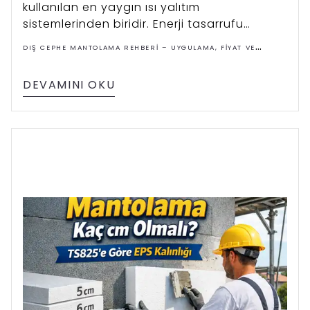
kullanılan en yaygın ısı yalıtım
sistemlerinden biridir. Enerji tasarrufu
sağlayan bu sistem, ısı kaybını azaltarak
DIŞ CEPHE MANTOLAMA REHBERI – UYGULAMA, FIYAT VE
konforlu yaşam alanları oluşturur.
ÇÖZÜMLER
DEVAMINI OKU