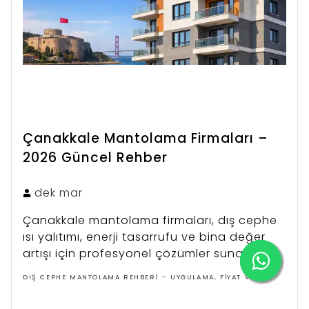
Çanakkale Mantolama Firmaları –
2026 Güncel Rehber
dek
mar
Çanakkale mantolama firmaları, dış cephe
ısı yalıtımı, enerji tasarrufu ve bina değer
artışı için profesyonel çözümler sunar.
Çanakkale’de güvenilir mantolama
DIŞ CEPHE MANTOLAMA REHBERI – UYGULAMA, FIYAT VE
firmalarını, fiyatları ve sistemleri bu
ÇÖZÜMLER
rehberde keşfedin.