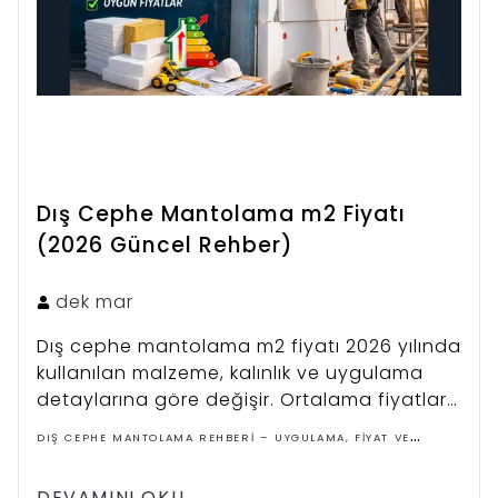
Dış Cephe Mantolama m2 Fiyatı
(2026 Güncel Rehber)
dek
mar
Dış cephe mantolama m2 fiyatı 2026 yılında
kullanılan malzeme, kalınlık ve uygulama
detaylarına göre değişir. Ortalama fiyatlar
ve mantolama maliyetini etkileyen faktörleri
DIŞ CEPHE MANTOLAMA REHBERI – UYGULAMA, FIYAT VE
bu rehberde öğrenebilirsiniz.
ÇÖZÜMLER
DEVAMINI OKU