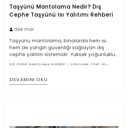
Taşyünü Mantolama Nedir? Dış
Cephe Taşyünü Isı Yalıtımı Rehberi
dek
mar
Taşyünü mantolama, binalarda hem ısı
hem de yangın güvenliği sağlayan dış
cephe yalıtım sistemidir. Yüksek yoğunluklu
mineral yün levhalar kullanılarak yapılan bu
DIŞ CEPHE MANTOLAMA REHBERI – UYGULAMA, FIYAT VE
sistem özellikle yüksek binalarda ve yangın
ÇÖZÜMLER
güvenliği gereken yapılarda tercih edilir.
DEVAMINI OKU