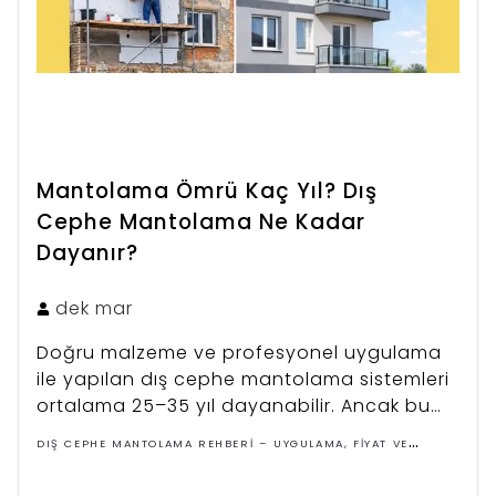
Mantolama Ömrü Kaç Yıl? Dış
Cephe Mantolama Ne Kadar
Dayanır?
dek
mar
Doğru malzeme ve profesyonel uygulama
ile yapılan dış cephe mantolama sistemleri
ortalama 25–35 yıl dayanabilir. Ancak bu
süre uygulama kalitesi, malzeme türü ve
DIŞ CEPHE MANTOLAMA REHBERI – UYGULAMA, FIYAT VE
çevresel koşullara göre değişebilir.
ÇÖZÜMLER