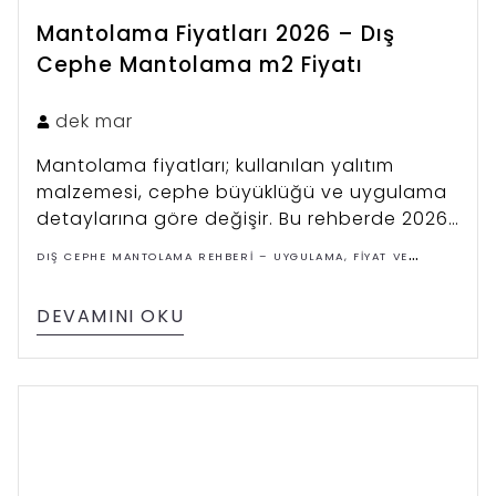
Mantolama Fiyatları 2026 – Dış
Cephe Mantolama m2 Fiyatı
dek
mar
Mantolama fiyatları; kullanılan yalıtım
malzemesi, cephe büyüklüğü ve uygulama
detaylarına göre değişir. Bu rehberde 2026
mantolama m² fiyatlarını, maliyet
DIŞ CEPHE MANTOLAMA REHBERI – UYGULAMA, FIYAT VE
hesaplama yöntemlerini ve fiyatı etkileyen
ÇÖZÜMLER
faktörleri detaylı şekilde inceleyebilirsiniz.
DEVAMINI OKU