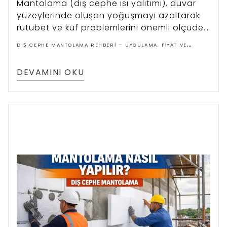
Mantolama (dış cephe ısı yalıtımı), duvar
yüzeylerinde oluşan yoğuşmayı azaltarak
rutubet ve küf problemlerini önemli ölçüde
azaltabilir. Doğru malzeme ve uygulama ile
DIŞ CEPHE MANTOLAMA REHBERI – UYGULAMA, FIYAT VE
yapıların hem enerji verimliliği hem de iç
ÇÖZÜMLER
mekân konforu artar.
DEVAMINI OKU