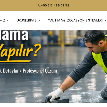
📞+90 216 499 08 92
MİZ
ÜRÜNLERİMİZ
YALITIM Ve İZOLASYON SİSTEMLERİ