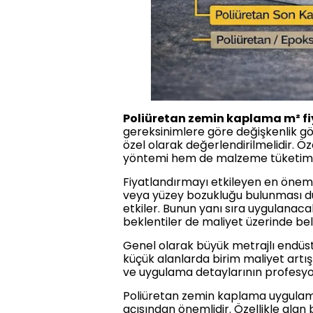
Poliüretan zemin kaplama m² fiy
gereksinimlere göre değişkenlik gös
özel olarak değerlendirilmelidir. Öz
yöntemi hem de malzeme tüketimi aç
Fiyatlandırmayı etkileyen en öneml
veya yüzey bozukluğu bulunması 
etkiler. Bunun yanı sıra uygulanaca
beklentiler de maliyet üzerinde belir
Genel olarak büyük metrajlı endüst
küçük alanlarda birim maliyet artış g
ve uygulama detaylarının profesyone
Poliüretan zemin kaplama uygulam
açısından önemlidir. Özellikle alan