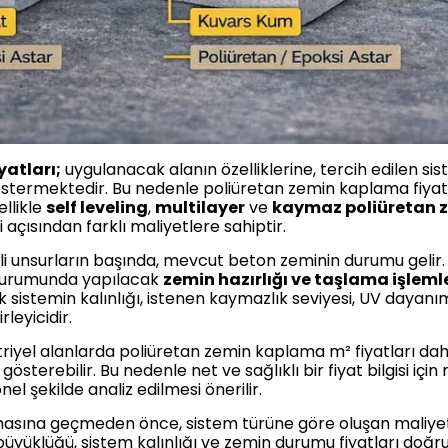
atları;
uygulanacak alanın özelliklerine, tercih edilen si
termektedir. Bu nedenle poliüretan zemin kaplama fiyatlar
ellikle
self leveling
,
multilayer
ve
kaymaz poliüretan z
ısından farklı maliyetlere sahiptir.
i unsurların başında, mevcut beton zeminin durumu gelir. 
durumunda yapılacak
zemin hazırlığı ve taşlama işleml
k sistemin kalınlığı, istenen kaymazlık seviyesi, UV dayanım
leyicidir.
riyel alanlarda poliüretan zemin kaplama m² fiyatları dah
österebilir. Bu nedenle net ve sağlıklı bir fiyat bilgisi içi
l şekilde analiz edilmesi önerilir.
asına geçmeden önce, sistem türüne göre oluşan maliyet
 büyüklüğü, sistem kalınlığı ve zemin durumu fiyatları doğr