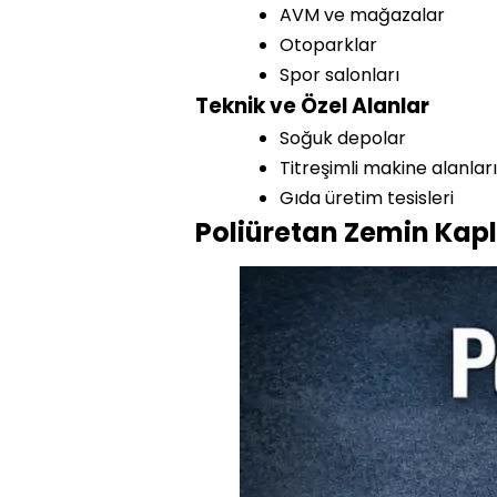
AVM ve mağazalar
Otoparklar
Spor salonları
Teknik ve Özel Alanlar
Soğuk depolar
Titreşimli makine alanları
Gıda üretim tesisleri
Poliüretan Zemin Kapl