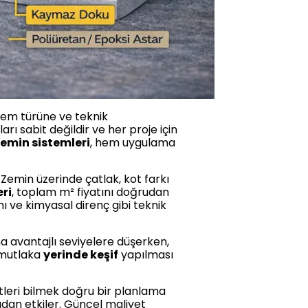
stem türüne ve teknik
ı sabit değildir ve her proje için
emin sistemleri
, hem uygulama
Zemin üzerinde çatlak, kot farkı
eri
, toplam m² fiyatını doğrudan
ı ve kimyasal direnç gibi teknik
a avantajlı seviyelere düşerken,
n mutlaka
yerinde keşif
yapılması
leri bilmek doğru bir planlama
udan etkiler. Güncel maliyet