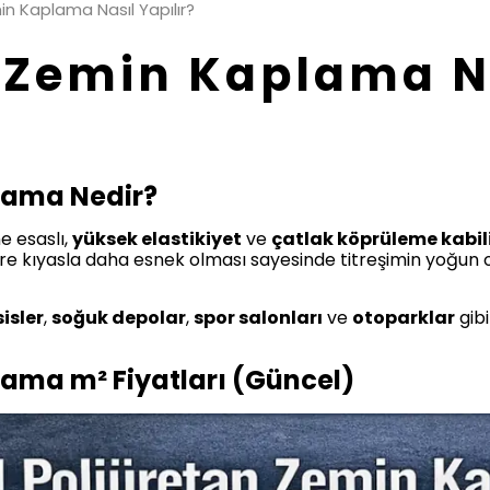
in Kaplama Nasıl Yapılır?
 Zemin Kaplama N
lama Nedir?
ne esaslı,
yüksek elastikiyet
ve
çatlak köprüleme kabil
re kıyasla daha esnek olması sayesinde titreşimin yoğun 
isler
,
soğuk depolar
,
spor salonları
ve
otoparklar
gibi
lama m² Fiyatları (Güncel)